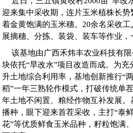
近日，三五镇黄咬村2000亩“旱改
迎来集中采收期，连片玉米植株长势
着金黄饱满的玉米穗。20余名采收
展摘穗、分拣、装袋、装车等作业，
该基地由广西禾炜丰农业科技有限
块依托“旱改水”项目改造而成。为充
升土地综合利用率，基地创新推行“两
稻”一年三熟轮作模式，打破传统单
年土地不闲置、粮经作物互补发展。
播种，眼下迎来首茬采收，主打“泰鲜甜
花”等优质鲜食玉米品种，籽粒饱满