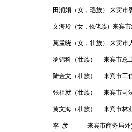
田润娟（女，瑶族）
来宾市
文海玲
（女，仫佬族）
来宾市
莫孟晓（女，壮族）
来宾市
罗锦科（壮族）
来宾市总
陆金文（壮族）
来宾市工
张祖就（壮族）
来宾市司
黄文海（壮族）
来宾市林
李
彦
来宾市商务局外