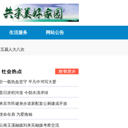
生活服务
网站公告
人大八次会议胜利召开
深化民主管理 激发内生动力
来宾市五届人大常委
廿一载热血坚守 平凡中书写大爱
昔日淤积河道 今朝水清岸绿
来宾市民健身步道新配套公厕建成开放
使命在肩 为爱挽袖
云南玉溪融媒到来宾融媒考察交流