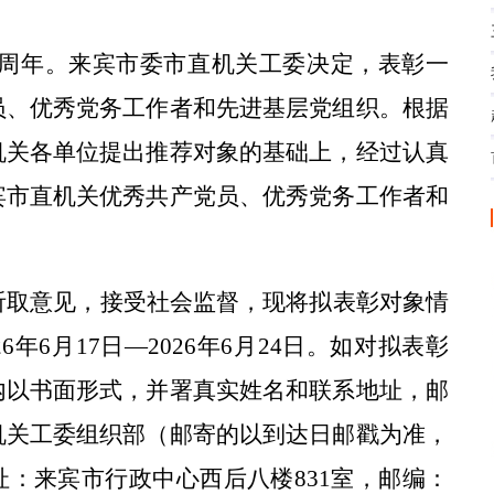
周年。来宾市委市直机关工委决定，表彰一
员、优秀党务工作者和先进基层党组织。根据
机关各单位提出推荐对象的基础上，经过认真
宾市直机关优秀共产党员、优秀党务工作者和
。
听取意见，接受社会监督，现将拟表彰对象情
26
年
6
月
17
日
—2026
年
6
月
24
日。如对拟表彰
内以书面形式，并署真实姓名和联系地址，邮
机关工委组织部（邮寄的以到达日邮戳为准，
址：来宾市行政中心西后八楼
831
室，邮编：