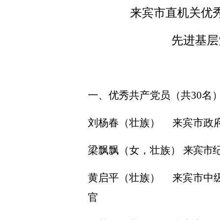
来宾市直机关优
先进基层
一、
优秀共产党员（共
30
名
刘杨春（壮族）
来宾市政
梁飘飘（女，壮族）
来宾市
黄启平（壮族）
来宾
市中
官