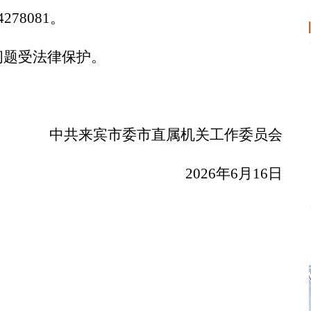
4278081
。
问题受法律保护。
中共来宾市委市直属机关工作委员会
2026
年
6
月
16
日