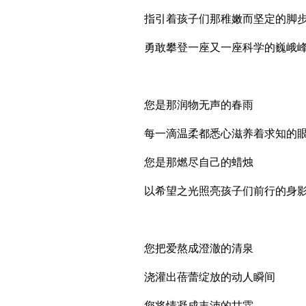
指引着孩子们那稚嫩而坚定的脚
勇敢攀登一座又一座科学的巍峨
您是那润物无声的春雨
每一滴温柔都悉心滋养着求知的
您是那燃尽自己的蜡烛
以希望之光照亮孩子们前行的身
您把爱熬成澄澈的清泉
浇灌出蓓蕾绽放的动人瞬间
您将情凝成丰沛的甘霖