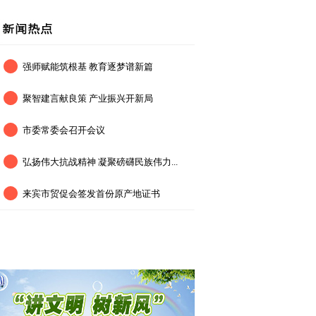
强师赋能筑根基 教育逐梦谱新篇
聚智建言献良策 产业振兴开新局
市委常委会召开会议
弘扬伟大抗战精神 凝聚磅礴民族伟力...
来宾市贸促会签发首份原产地证书