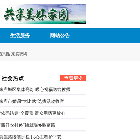
生活服务
网站公告
”靠
来宾市举行“中华慈善日”主题宣传暨“慈善一日捐”活动
聚智建言献良
来宾城区集体亮灯 暖心祝福送给教师
来宾市婚调“大比武”选拔活动收官
“依码结算”全覆盖 群众用药更放心
“四好农村路”铺就瑶乡致富路
悬崖路段装护栏 民心工程护平安