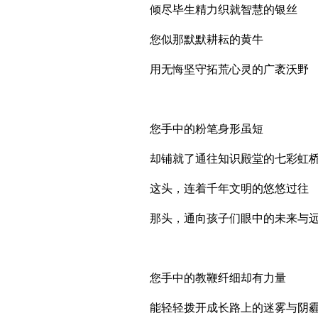
倾尽毕生精力织就智慧的银丝
您似那默默耕耘的黄牛
用无悔坚守拓荒心灵的广袤沃野
您手中的粉笔身形虽短
却铺就了通往知识殿堂的七彩虹
这头，连着千年文明的悠悠过往
那头，通向孩子们眼中的未来与
您手中的教鞭纤细却有力量
能轻轻拨开成长路上的迷雾与阴