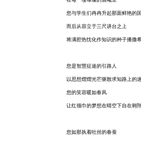
您与学生们冉冉升起那面鲜艳的
而后从容立于三尺讲台之上
将满腔热忱化作知识的种子播撒
您是智慧征途的引路人
以思想熠熠光芒驱散求知路上的
您的笑容暖如春风
让红领巾的梦想在晴空下自在翱
您如那执着吐丝的春蚕