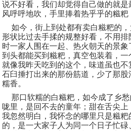
说不好看，我们却觉得自己做的就是
风呼呼地吹，手里捧着热乎乎的糍粑
如今，街上到处都有卖白糍粑的，
形状比过去手揉的规整好看，不用排
时一家人围在一起、热火朝天的景象
到头都能买到糍粑，真空包装着，一
就像我昨天吃到的这个，味道虽也不
石臼捶打出来的那份筋道，少了那股
糯香。
那口软糯的白糍粑，如今成了乡愁
咙里，是回不去的童年；甜在舌尖上
我忽然明白，我怀念的哪里只是糍粑
的，是一大家子人为同一个日子忙碌