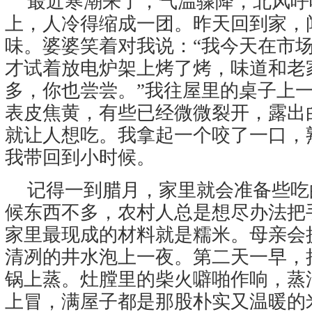
最近寒潮来了，气温骤降，北风呼
上，人冷得缩成一团。昨天回到家，
味。婆婆笑着对我说：“我今天在市
才试着放电炉架上烤了烤，味道和老
多，你也尝尝。”我往屋里的桌子上
表皮焦黄，有些已经微微裂开，露出
就让人想吃。我拿起一个咬了一口，
我带回到小时候。
记得一到腊月，家里就会准备些吃
候东西不多，农村人总是想尽办法把
家里最现成的材料就是糯米。母亲会
清冽的井水泡上一夜。第二天一早，
锅上蒸。灶膛里的柴火噼啪作响，蒸
上冒，满屋子都是那股朴实又温暖的