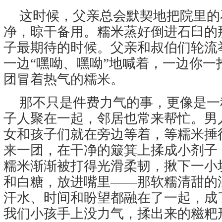
这时候，父亲总会默契地把院里的
净，晾干备用。糯米蒸好倒进石臼的
子最期待的时候。父亲和叔伯们轮流
一边“嘿呦、嘿呦”地喊着，一边你一
团冒着热气的糯米。
那不只是件费力气的事，更像是一
子人聚在一起，邻居也常来帮忙。男
女和孩子们就在旁边等着，等糯米捶
来一团，在干净的簸箕上揉成小剂子
糯米渐渐被打得光滑柔韧，揪下一小
和白糖，放进嘴里——那软糯清甜的
汗水、时间和盼望都融在了一起，成
我们小孩手上没力气，揉出来的糍粑