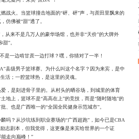
燃战火。当篮球撞击地面的“砰、砰”声，与蔗田里飘来的
，仿佛被“甜”透了。
”，从来不是几万人的豪华场馆，也并非“天价”的大牌外
乡甜”。
？是不是一边啃甘蔗一边打球？嘿，你猜对了一半！
蔗BA”县级男子篮球赛。为什么叫这个名字？因为来宾，是中
的生活；一腔篮球热，是这里的灵魂。
热爱，是刻进骨子里的。从村头的晒谷场，到城里的体育
土地上，篮球不是“高高在上”的竞技，而是“随时随地”的
首批、也是广西唯一的“全国全民健身示范城市”。
麟吗？从沙坑练到职业赛场的“广西超跑”，如今已是CBA
的励志剧本，但我觉得，这更像是来宾给世界的一个证
样能走向巅峰！”