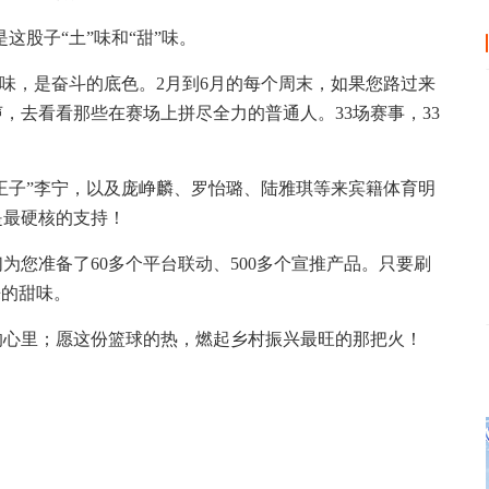
这股子“土”味和“甜”味。
”味，是奋斗的底色。2月到6月的每个周末，如果您路过来
，去看看那些在赛场上拼尽全力的普通人。33场赛事，33
操王子”李宁，以及庞峥麟、罗怡璐、陆雅琪等来宾籍体育明
是最硬核的支持！
为您准备了60多个平台联动、500多个宣推产品。只要刷
来的甜味。
的心里；愿这份篮球的热，燃起乡村振兴最旺的那把火！