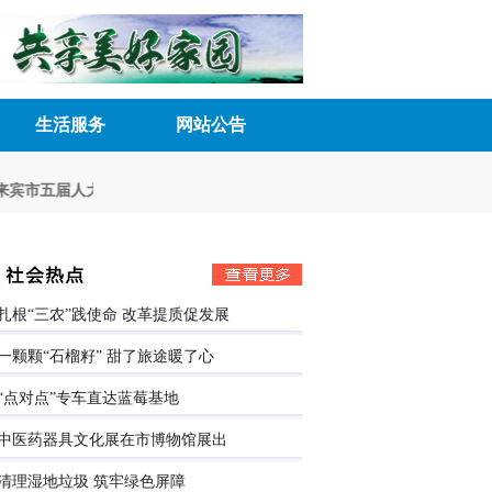
生活服务
网站公告
宾市五届人大八次会议胜利召开
深化民主管理 激发内生动力
来宾市五届
扎根“三农”践使命 改革提质促发展
一颗颗“石榴籽” 甜了旅途暖了心
“点对点”专车直达蓝莓基地
中医药器具文化展在市博物馆展出
清理湿地垃圾 筑牢绿色屏障