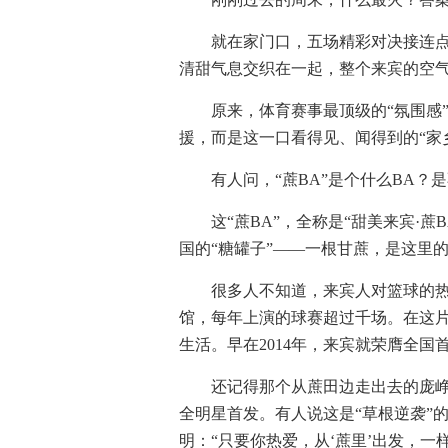
就在家门口，五场精彩对决接连点
清甜气息交织在一起，整个来宾的空气
原来，体育赛事最顶级的“氛围感
援，而是这一口看得见、闻得到的“家
有人问，“蔗BA”是个什么BA
这“蔗BA”，全称是“甜美来宾·
国的“糖罐子”——一根甘蔗，是这里
很多人不知道，来宾人对篮球的
馆，每年上演的球赛超过千场。在这片
生活。早在2014年，来宾就荣膺全国
还记得那个从蔗田边走出去的庞峥
全明星首发。有人说这是“草根逆袭”
明：“只要你热爱，从‘蔗里’出发，一