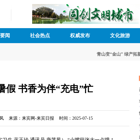
要闻
社会热点
权威发布
文化旅游
青山变“金山” 绿产拓新
暑假 书香为伴“充电”忙
凤 来源：来宾网-来宾日报 时间：2025-07-15
 实习生 蓝玉珍 通讯员 唐莲凤） “小嘴巴张大一点哦！