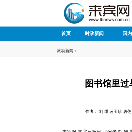
首页
时政新闻
国内
滚动新闻：
图书馆里过
作者： 刘 维 蓝玉珍 唐莲
来宾网-来宾日报讯 （记者 刘 维