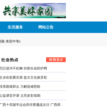
生活服务
网站公告
路
来宾中考成绩7月12日9时起可查
“政校企”联动架起青春“就业桥”
心理辅
烈日巡河不松懈 织密生命防护网
壮乡欢歌聚宾朋 盘古文化焕异彩
情系困难群众 力解急难愁盼
公益课堂开课 点亮多彩假期
广西十四届学运会田径赛鏖战次日 广西师...