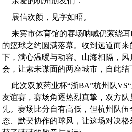
亲爱的杭州朋友们：
展信欢颜，见字如晤。
来宾市体育馆的赛场呐喊仍萦绕耳
的篮球之约圆满落幕。收到远道而来
下，满心温暖与动容。山海相隔，风
会，让素未谋面的两座城市，自此结
此次双蚁药业杯“浙BA”杭州队VS
友谊赛，赛场角逐热烈真挚，双方队
先。赛场比分自有高低，但杭州队伍
态、默契协作的球风，让这场对决格