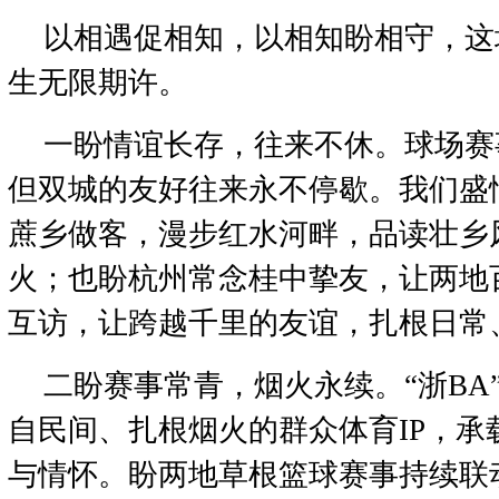
以相遇促相知，以相知盼相守，这
生无限期许。
一盼情谊长存，往来不休。球场赛
但双城的友好往来永不停歇。我们盛
蔗乡做客，漫步红水河畔，品读壮乡
火；也盼杭州常念桂中挚友，让两地
互访，让跨越千里的友谊，扎根日常
二盼赛事常青，烟火永续。“浙BA”
自民间、扎根烟火的群众体育IP，承
与情怀。盼两地草根篮球赛事持续联