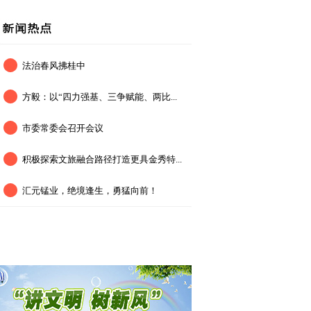
法治春风拂桂中
方毅：以“四力强基、三争赋能、两比...
市委常委会召开会议
积极探索文旅融合路径打造更具金秀特...
汇元锰业，绝境逢生，勇猛向前！