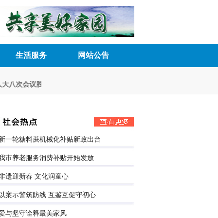
生活服务
网站公告
次会议胜利召开
深化民主管理 激发内生动力
来宾市五届人大常委会第三
新一轮糖料蔗机械化补贴新政出台
我市养老服务消费补贴开始发放
非遗迎新春 文化润童心
以案示警筑防线 互鉴互促守初心
爱与坚守诠释最美家风