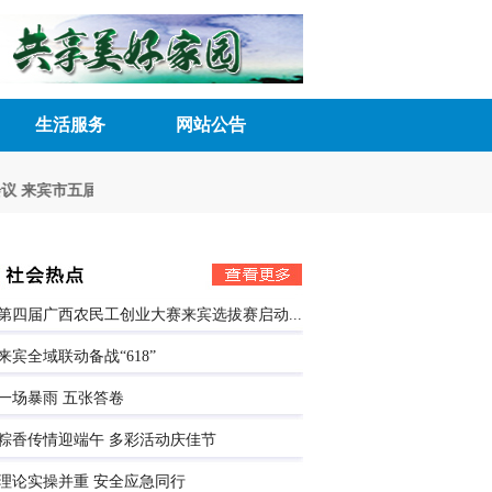
生活服务
网站公告
议
来宾市五届人大八次会议胜利召开
深化民主管理 激发内生动力
来宾市
第四届广西农民工创业大赛来宾选拔赛启动...
来宾全域联动备战“618”
一场暴雨 五张答卷
粽香传情迎端午 多彩活动庆佳节
理论实操并重 安全应急同行