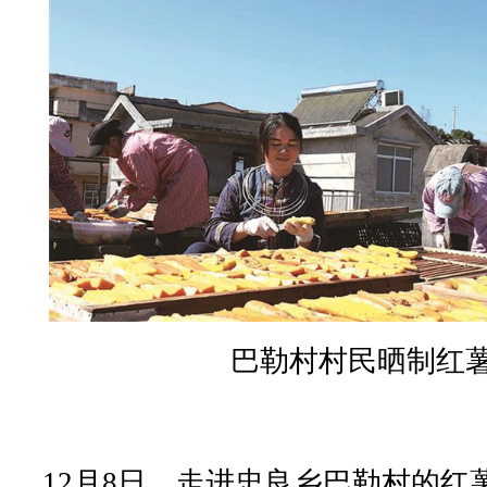
巴勒村村民晒制红
12月8日，走进忠良乡巴勒村的红