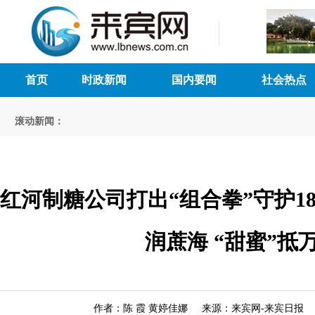
首页
时政新闻
国内要闻
社会热点
滚动新闻：
红河制糖公司打出“组合拳”守护1
润蔗海 “甜蜜”抵
作者：陈 霞 黄婷佳娜 来源：来宾网-来宾日报 时间：