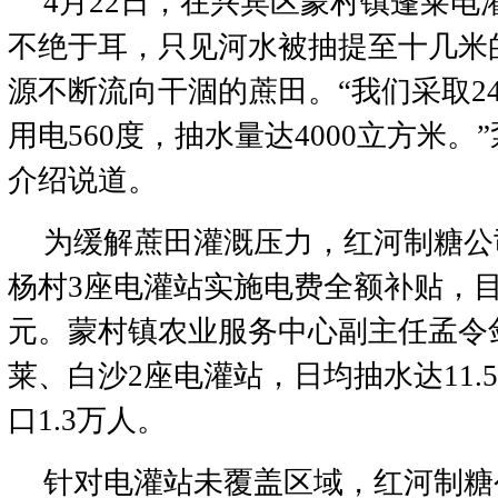
4月22日，在兴宾区蒙村镇蓬莱电
不绝于耳，只见河水被抽提至十几米
源不断流向干涸的蔗田。“我们采取2
用电560度，抽水量达4000立方米
介绍说道。
为缓解蔗田灌溉压力，红河制糖公
杨村3座电灌站实施电费全额补贴，目
元。蒙村镇农业服务中心副主任孟令
莱、白沙2座电灌站，日均抽水达11.
口1.3万人。
针对电灌站未覆盖区域，红河制糖