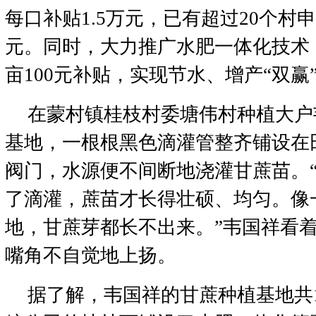
每口补贴1.5万元，已有超过20个村
元。同时，大力推广水肥一体化技术
亩100元补贴，实现节水、增产“双赢
在蒙村镇桂枝村委塘伟村种植大户
基地，一根根黑色滴灌管整齐铺设在
阀门，水源便不间断地浇灌甘蔗苗。
了滴灌，蔗苗才长得壮硕、均匀。像
地，甘蔗芽都长不出来。”韦国祥看
嘴角不自觉地上扬。
据了解，韦国祥的甘蔗种植基地共1