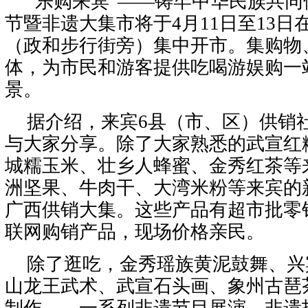
“乐购来宾”——铸牢中华民族共同
节暨非遗大集市将于4月11日至13日
（政和步行街旁）集中开市。集购物
体，为市民和游客提供吃喝游娱购一
景。
据介绍，来宾6县（市、区）供销
与大家分享。除了大家熟悉的武宣红
城糯玉米、壮乡人蜂蜜、金秀红茶等
洲坚果、牛肉干、大湾米粉等来宾的
广西供销大集。这些产品有超市批零
联网购销产品，现场价格亲民。
除了逛吃，金秀瑶族黄泥鼓舞、兴
山龙王武术、武宣石头画、象州古琶