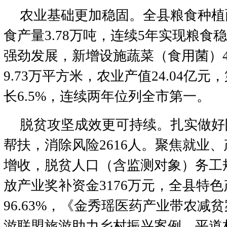
农业基础更加稳固。全县粮食种植面
食产量3.78万吨，连续5年实现粮食
强劲发展，新增设施蔬菜（食用菌）4
9.73万平方米，农业产值24.04亿
长6.5%，连续两年位列全市第一。
脱贫攻坚成效更可持续。扎实做好
帮扶，消除风险2616人。聚焦就业
增收，脱贫人口（含监测对象）务工规
放产业奖补资金3176万元，全县特
96.63%，《金秀瑶医药产业带农减
游联盟旅游助力乡村振兴案例，平道村