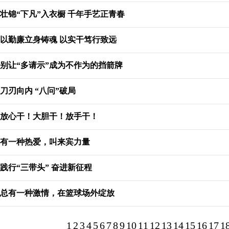
壮锦“下凡”入衣橱 千年手艺正青春
以勤廉立身铸魂 以实干笃行致远
别让“多请示”成为不作为的挡箭牌
刀刃向内 “八问”破局
放心干！大胆干！放手干！
有一种热爱，叫来宾力量
践行“三带头” 奋进新征程
总有一种激情，在篮球场外绽放
1
2
3
4
5
6
7
8
9
10
11
12
13
14
15
16
17
1