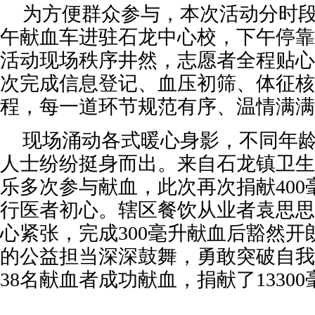
为方便群众参与，本次活动分时
午献血车进驻石龙中心校，下午停靠
活动现场秩序井然，志愿者全程贴心
次完成信息登记、血压初筛、体征核
程，每一道环节规范有序、温情满满
现场涌动各式暖心身影，不同年
人士纷纷挺身而出。来自石龙镇卫生
乐多次参与献血，此次再次捐献40
行医者初心。辖区餐饮从业者袁思思
心紧张，完成300毫升献血后豁然
的公益担当深深鼓舞，勇敢突破自我
38名献血者成功献血，捐献了13300