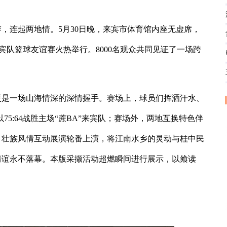
，连起两地情。5月30日晚，来宾市体育馆内座无虚席，
”来宾队篮球友谊赛火热举行。8000名观众共同见证了一场跨
更是一场山海情深的深情握手。赛场上，球员们挥洒汗水、
75:64战胜主场“蔗BA”来宾队；赛场外，两地互换特色伴
、壮族风情互动展演轮番上演，将江南水乡的灵动与桂中民
情谊永不落幕。本版采撷活动超燃瞬间进行展示，以飨读