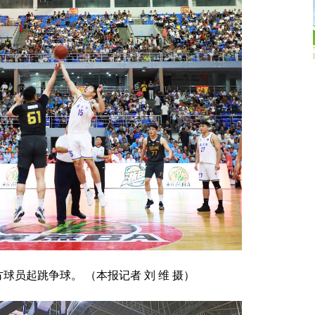
球员起跳争球。 （本报记者 刘 维 摄）