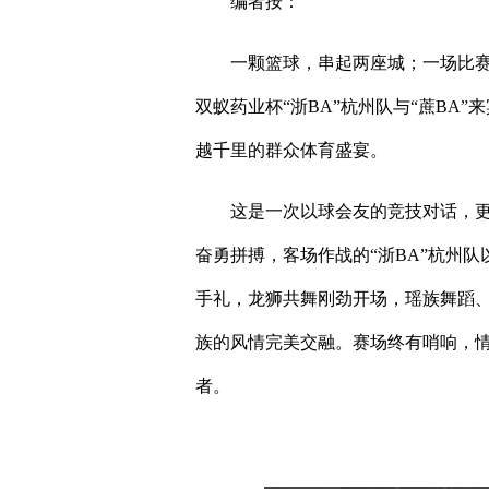
编者按：
一颗篮球，串起两座城；一场比赛
双蚁药业杯“浙BA”杭州队与“蔗BA
越千里的群众体育盛宴。
这是一次以球会友的竞技对话，
奋勇拼搏，客场作战的“浙BA”杭州队以
手礼，龙狮共舞刚劲开场，瑶族舞蹈
族的风情完美交融。赛场终有哨响，
者。