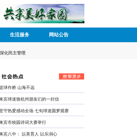
生活服务
网站公告
主管理 激发内生动力
来宾市五届人大常委会第三十七次会议召开
广西华
篮球作桥 山海不远
来宾球迷致杭州朋友们的一封信
坚守热爱感动全场 七旬球迷圆梦观赛
来宾市校园诗词大赛举行
来宾八中： 以美育人 以乐润心