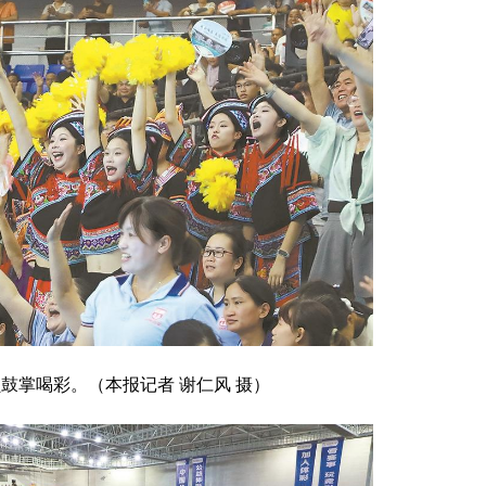
鼓掌喝彩。（本报记者 谢仁风 摄）