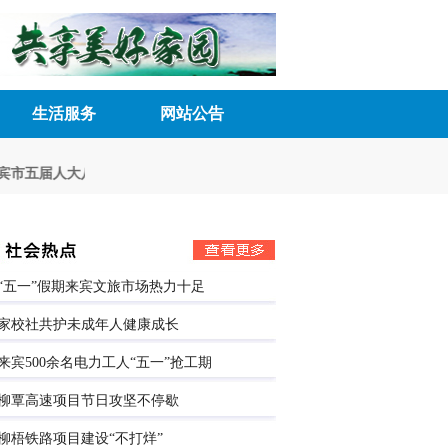
生活服务
网站公告
市五届人大八次会议胜利召开
深化民主管理 激发内生动力
来宾市五届人
“五一”假期来宾文旅市场热力十足
家校社共护未成年人健康成长
来宾500余名电力工人“五一”抢工期
柳覃高速项目节日攻坚不停歇
柳梧铁路项目建设“不打烊”