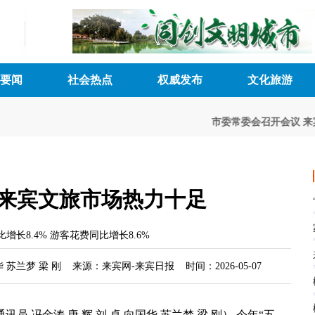
要闻
社会热点
权威发布
文化旅游
市委常委会召开会议
来宾
期来宾文旅市场热力十足
增长8.4% 游客花费同比增长8.6%
华 苏兰梦 梁 刚 来源：来宾网-来宾日报 时间：2026-05-07
讯员 冯金涛 唐 辉 刘 卓 向国华 苏兰梦 梁 刚） 今年“五