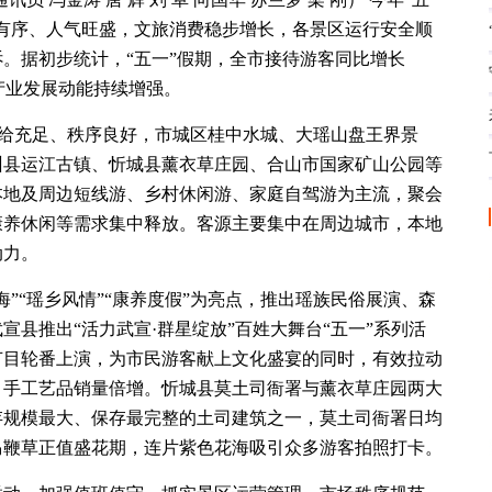
有序、人气旺盛，文旅消费稳步增长，各景区运行安全顺
。据初步统计，“五一”假期，全市接待游客同比增长
旅产业发展动能持续增强。
供给充足、秩序良好，市城区桂中水城、大瑶山盘王界景
州县运江古镇、忻城县薰衣草庄园、合山市国家矿山公园等
本地及周边短线游、乡村休闲游、家庭自驾游为主流，聚会
康养休闲等需求集中释放。客源主要集中在周边城市，本地
动力。
”“瑶乡风情”“康养度假”为亮点，推出瑶族民俗展演、森
县推出“活力武宣·群星绽放”百姓大舞台“五一”系列活
节目轮番上演，为市民游客献上文化盛宴的同时，有效拉动
、手工艺品销量倍增。忻城县莫土司衙署与薰衣草庄园两大
存规模最大、保存最完整的土司建筑之一，莫土司衙署日均
亩马鞭草正值盛花期，连片紫色花海吸引众多游客拍照打卡。