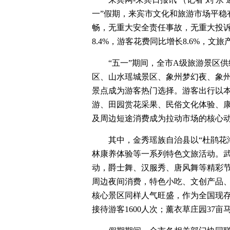
一”假期，来宾市文化和旅游市场平稳
畅，无重大安全责任事故，无重大投诉
8.4%，游客花费同比增长8.6%，文
“五一”期间，全市A级旅游景区
区、山水瑶城景区、象州梦幻夜、象
景点成为游客热门选择。游客出行以
游、田园赏花采果、民俗文化体验、
及周边短途消费成为拉动市场的核心
其中，金秀瑶族自治县以“杜鹃花海
林康养体验等一系列特色文旅活动。武宣
动，爵士舞、汉服秀、唐风舞等精彩
周边夜间消费，特色小吃、文创产品
核心景区同样人气旺盛，作为全国现
接待游客1600人次；薰衣草庄园37