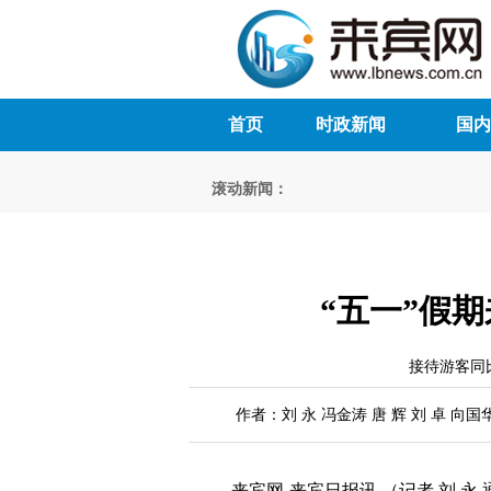
首页
时政新闻
国内
滚动新闻：
“五一”假
接待游客同比
作者：刘 永 冯金涛 唐 辉 刘 卓 向国
来宾网-来宾日报讯 （记者 刘 永 通