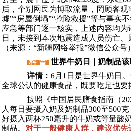
后，个别网民为博取流量，罔顾客观
墟”“房屋倒塌”“抢险救援”等与事实
应急等部门逐一核实，上述内容均为谣
日，未接到本次地震造成人员伤亡、
（来源：“新疆网络举报”微信公众号
科 普
世界牛奶日｜奶制品该
详情：
6月1日是世界牛奶日
全球公认的健康食品，既要吃足也要
按照《中国居民膳食指南（202
人每日要摄入奶及奶制品300至500
好摄入两杯250毫升的牛奶或等量酸
制品。
对于一般健康人群，建议优先