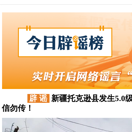
辟 谣
新疆托克逊县发生5.0
信勿传！