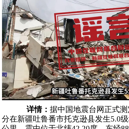
详情：
据中国地震台网正式测定，
分在新疆吐鲁番市托克逊县发生5.0级
公里，震中位于北纬42.20度，东经88