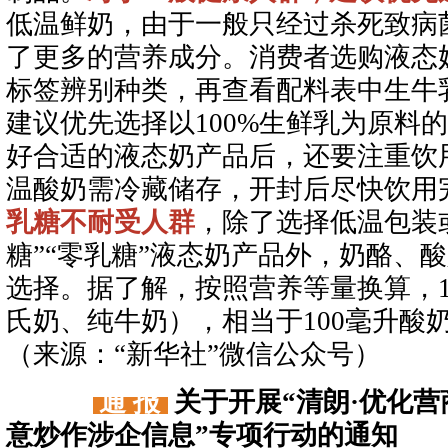
低温鲜奶，由于一般只经过杀死致病
了更多的营养成分。消费者选购液态
标签辨别种类，再查看配料表中生牛
建议优先选择以100%生鲜乳为原料
好合适的液态奶产品后，还要注重饮
温酸奶需冷藏储存，开封后尽快饮用
乳糖不耐受人群
，除了选择低温包装
糖”“零乳糖”液态奶产品外，奶酪、
选择。据了解，按照营养等量换算，1
氏奶、纯牛奶），相当于100毫升酸奶
（来源：“新华社”微信公众号）
通 报
关于开展“清朗·优化营
意炒作涉企信息”专项行动的通知