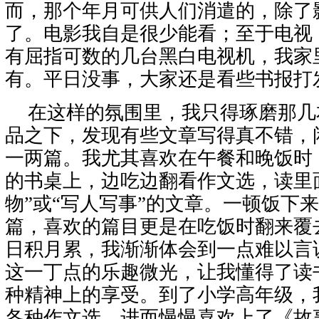
而，那个年月可供人们消遣的，除了
了。电影我自是很少能看；至于电视
有屈指可数的几台黑白电视机，我家
有。平日没事，大家还是看些书报打
在这样的氛围里，我只得琢磨那几
品之下，发现有些文章写得真不错，
一两篇。我尤其喜欢在午餐和晚饭时
的书桌上，边吃边翻看作文选，读里
物”或“写人写事”的文章。一顿饭下
篇，喜欢的篇目更是在吃饭时翻来覆
日积月累，我渐渐体会到一点难以言
这一丁点的乐趣微光，让我懂得了读
种精神上的享受。到了小学高年级，
各种作文选，进而慢慢喜欢上了《故