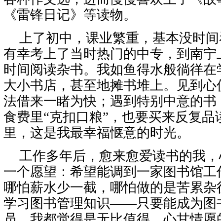
《雷锋日记》等读物。
上了初中，课业繁重，基本没时间
有幸考上了当时热门的中专，到南宁
时间阅读杂书。我如鱼得水般徜徉在
大小书店，甚至地摊书堆上。见到心
法借来一睹为快；遇到特别中意的书
食费里“克扣口粮”，也要买来反复品
里，这是我最幸福惬意的时光。
工作多年后，愈来愈爱读书的我，
一个愿望：希望能调到一家图书馆工
哪怕薪水少一截，哪怕做的是苦累杂
学习图书管理知识——只要能成为图
员，我都觉得是无比值得、心甘情愿