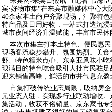
来宾网-来宾日报讯 （记者 韦海臣
宾·好物市集”在来宾市融媒体中心大
40余家本土商户齐聚现场，汇聚特
特产品及日用好物，一站式打造沉浸
城市夜间经济升温赋能，丰富市民休
本次市集主打本土特色、便民惠民
现场客流稳步攀升、氛围热烈。美食
虾、特色糯米点心、东南亚风味小吃
琅满目的特色吃食吸引大批市民驻足
迎来销售高峰，鲜活的市井气息充盈
市集打破传统业态局限，吸纳房企
元业态入驻，实现多行业联动增收。
集活动，收获不俗销量。京东家电专