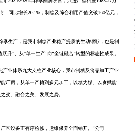
025/2026年榨季圆满收官，共进厂糖料蔗1083.57万
万吨，同比增长20.1%；制糖及综合利用产值突破160亿元，
的榨季生产，是我市制糖产业稳产提质的生动缩影，也是制
值跃升”、从“单一生产”向“全链融合”转型的标志性成果。
现代化产业体系九大支柱产业核心，我市制糖及食品加工产业
智能厂房，从单一产糖到多元加工，以糖为媒、以食赋能，
级之变、融合之美、发展之势。
厂区设备正有序检修，运维保养全面铺开。“公司