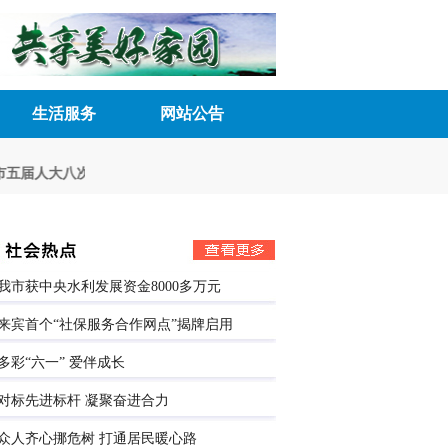
生活服务
网站公告
届人大八次会议胜利召开
深化民主管理 激发内生动力
来宾市五届人大常
我市获中央水利发展资金8000多万元
来宾首个“社保服务合作网点”揭牌启用
多彩“六一” 爱伴成长
对标先进标杆 凝聚奋进合力
众人齐心挪危树 打通居民暖心路