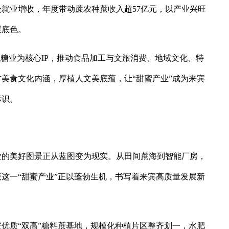
就业增收，年度带动蔗农种蔗收入超57亿元，以产业兴旺
展底色。
以糖业为核心IP，推动食品加工与文旅消费、地域文化、特
美食文化内涵，厚植人文美底蕴，让“甜蜜产业”成为来宾
标识。
业的美好图景正从蓝图变为现实。从田间蔗海到智能厂房，
这一“甜蜜产业”正以蓬勃生机，书写着来宾高质量发展新
优质“双高”糖料蔗基地，规模化种植片区整齐划一，水肥