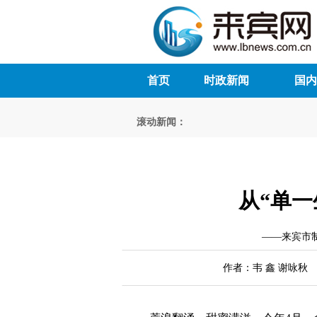
首页
时政新闻
国内
滚动新闻：
从“单一
——来宾市
作者：韦 鑫 谢咏秋 