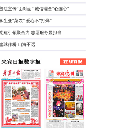
普法宣传“面对面” 诚信理念“心连心”...
学生变“菜农” 爱心不“打烊”
党建引领聚合力 志愿服务显担当
篮球作桥 山海不远