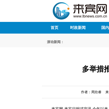
首页
时政新闻
国内
滚动新闻：
多举措
作者：周欣睿 来源：
来宾网-来宾日报武宣讯 今年以