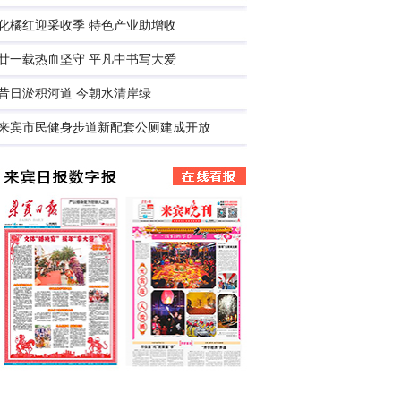
化橘红迎采收季 特色产业助增收
廿一载热血坚守 平凡中书写大爱
昔日淤积河道 今朝水清岸绿
来宾市民健身步道新配套公厕建成开放