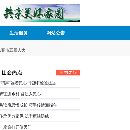
生活服务
网站公告
宾市五届人大八次会议胜利召开
深化民主管理 激发内生动力
来宾市五届
“哨声”连着民心 “报到”检验担当
听证进乡村 普法入民心
共读启思悟成长 巧手传情迎端午
传承优良家风 筑牢廉洁防线
一扇窗打开便民门