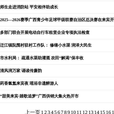
师生走进消防站 平安相伴助成长
2025—2026赛季广西青少年足球甲级联赛自治区总决赛在来宾
多部门联合开展电动自行车租赁企业专项执法检查
迁江镇阮围村驻村工作队： 修缮小水渠 润泽大民生
市水利局： 疏通水渠助灌溉 农田“解渴”保丰收
清风润万家 诵读传廉韵
药香氤氲来宾夜 瑶浴非遗醉游人
“甜美来宾·踏歌追梦”广西供销大集火热开市
上一页
1
2
3
4
5
6
7
8
9
10
11
12
13
14
15
16