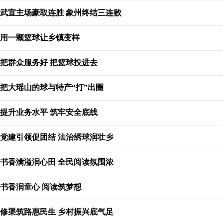
武宣主场豪取连胜 象州终结三连败
用一颗篮球让乡镇变样
把群众服务好 把篮球投进去
把大瑶山的球与特产“打”出圈
提升业务水平 筑牢安全底线
党建引领促团结 法治绣球润壮乡
书香满溢润心田 全民阅读氛围浓
书香润童心 阅读筑梦想
修渠筑路惠民生 乡村振兴底气足