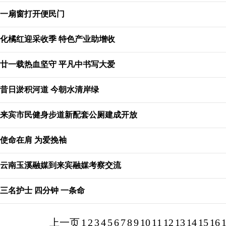
一扇窗打开便民门
化橘红迎采收季 特色产业助增收
廿一载热血坚守 平凡中书写大爱
昔日淤积河道 今朝水清岸绿
来宾市民健身步道新配套公厕建成开放
使命在肩 为爱挽袖
云南玉溪融媒到来宾融媒考察交流
三名护士 四分钟 一条命
上一页
1
2
3
4
5
6
7
8
9
10
11
12
13
14
15
16