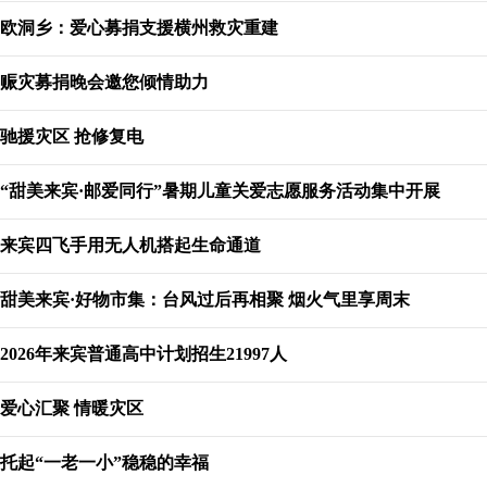
欧洞乡：爱心募捐支援横州救灾重建
赈灾募捐晚会邀您倾情助力
驰援灾区 抢修复电
“甜美来宾·邮爱同行”暑期儿童关爱志愿服务活动集中开展
来宾四飞手用无人机搭起生命通道
甜美来宾·好物市集：台风过后再相聚 烟火气里享周末
2026年来宾普通高中计划招生21997人
爱心汇聚 情暖灾区
托起“一老一小”稳稳的幸福