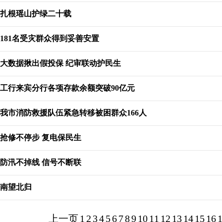
扎根瑶山护绿二十载
181名受灾群众得到妥善安置
大数据揪出假投保 纪审联动护民生
工行来宾分行各项存款余额突破90亿元
我市消防救援队伍紧急转移被困群众166人
抢修不停步 复电保民生
防汛不掉线 信号不断联
南望北归
上一页
1
2
3
4
5
6
7
8
9
10
11
12
13
14
15
16