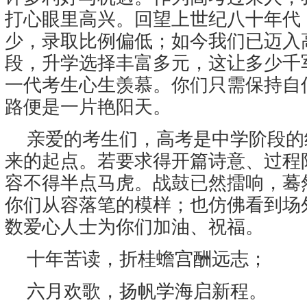
打心眼里高兴。回望上世纪八十年代
少，录取比例偏低；如今我们已迈入
段，升学选择丰富多元，这让多少千
一代考生心生羡慕。你们只需保持自
路便是一片艳阳天。
亲爱的考生们，高考是中学阶段的
来的起点。若要求得开篇诗意、过程
容不得半点马虎。战鼓已然擂响，蓦
你们从容落笔的模样；也仿佛看到场
数爱心人士为你们加油、祝福。
十年苦读，折桂蟾宫酬远志；
六月欢歌，扬帆学海启新程。