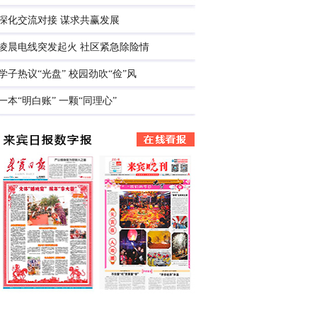
深化交流对接 谋求共赢发展
凌晨电线突发起火 社区紧急除险情
学子热议“光盘” 校园劲吹“俭”风
一本“明白账” 一颗“同理心”