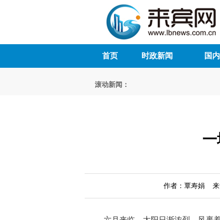
首页
时政新闻
国内
滚动新闻：
一
作者：覃寿娟 来源：
六月来临，太阳日渐浓烈，风裹