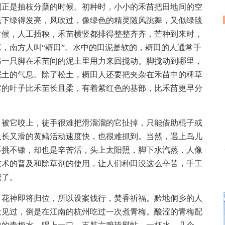
刻正是抽枝分蘖的时候。初种时，小小的禾苗把田地间的空
光下绿得发亮，风吹过，像绿色的精灵随风跳舞，又似绿毯
时候，人工插秧，禾苗横竖都排得整整齐齐，芒种到来时，
，南方人叫“耨田”。水中的田泥是软的，耨田的人通常手
另一只脚在禾苗间的泥土里用力来回搅动。脚搅动到哪里，
泥土的气息。除了松土，耨田人还要把夹杂在禾苗中的稗草
它的叶子比禾苗长且柔，有着紫红色的基部，比禾苗更早分
，被它咬上，徒手很难把滑溜溜的它扯掉，只能借助棍子或
又长又滑的黄鳝活动速度快，也很难抓到。当然，遇上鸟儿
不挑不锄，却也是辛苦活，头上太阳照，脚下水汽蒸，人像
技术的普及和除草剂的使用，让人们种田没这么辛苦，手工
鳝了。
，花神即将归位，所以设案饯行，焚香祈福。黔地侗乡的人
没见过，倒是在江南的杭州吃过一次煮青梅。酸涩的青梅配