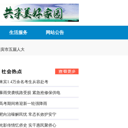
生活服务
网站公告
市五届人大八次会议胜利召开
深化民主管理 激发内生动力
来宾市五届人
来宾1.4万余名考生从容赴考
暴雨突袭线路受损 紧急抢修保供电
高考期间将迎新一轮强降雨
靶向治噪解民忧 常态长效护安宁
光影传情忆侨史 实干惠民聚侨心