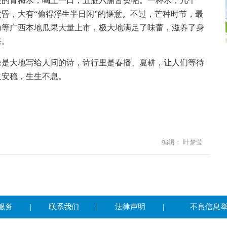
酸的青梅水，喝上一口，五脏六腑皆熨帖。一杯水，几个
昏，大有“偷得浮生半日闲”的惬意。不过，芒种时节，最
梅等广西本地瓜果大量上市，极大地满足了味蕾，滋养了身
来。
像是大地写给人间的诗，诗行里是春播、夏耕，让人们等待
火安稳，生生不息。
编辑： 叶梦莹
服务
|
联系我们
|
法律声明
|
不良信息