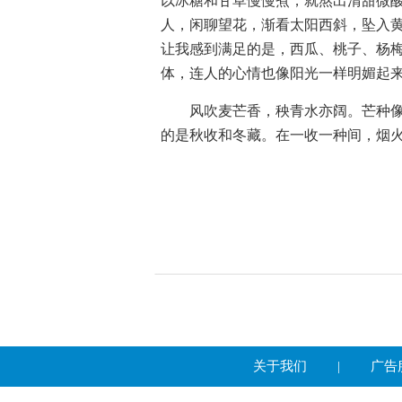
以冰糖和甘草慢慢煮，就熬出清甜微
人，闲聊望花，渐看太阳西斜，坠入黄
让我感到满足的是，西瓜、桃子、杨
体，连人的心情也像阳光一样明媚起
风吹麦芒香，秧青水亦阔。芒种
的是秋收和冬藏。在一收一种间，烟
关于我们
|
广告