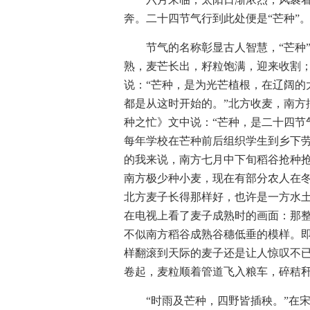
奔。二十四节气行到此处便是“芒种”
节气的名称彰显古人智慧，“芒种
熟，麦芒长出，籽粒饱满，迎来收割；
说：“芒种，是为光芒植根，在辽阔的
都是从这时开始的。”北方收麦，南方
种之忙》文中说：“芒种，是二十四节
每年学校在芒种前后组织学生到乡下
的我来说，南方七月中下旬稻谷抢种抢
南方极少种小麦，现在有部分农人在
北方麦子长得那样好，也许是一方水
在电视上看了麦子成熟时的画面：那
不似南方稻谷成熟谷穗低垂的模样。
样翻滚到天际的麦子还是让人惊叹不
卷起，麦粒顺着管道飞入粮车，碎秸
“时雨及芒种，四野皆插秧。”在