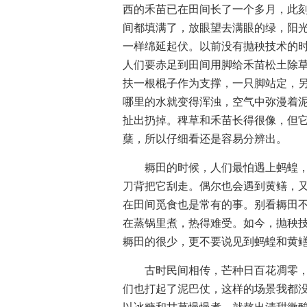
西的禾苗已在田间长了一个多月，此
间都填满了，放眼望去满眼的绿，阳
一样绵延起伏。以前没有抛秧技术的
人们要赤足到田间用脚给禾苗松土除草
扶一根棍子作为支撑，一只脚站定，
哪里的水就变得浑浊，空气中弥漫着
扯出扔掉。稗草和禾苗长得很像，但
蘖，所以仔细看还是容易分辨出。
耨田的时候，人们最怕遇上蚂蝗
刀背把它刮走。偶尔也会遇到黄鳝，
在田间觅食也是常有的事。别看耨田
在蒸锅里煮，热得难受。如今，抛秧
耨田的很少，更不要说见到蚂蝗和黄
古时民间相传，芒种日百花凋零
们也打起了泥巴仗，这样的场景我都