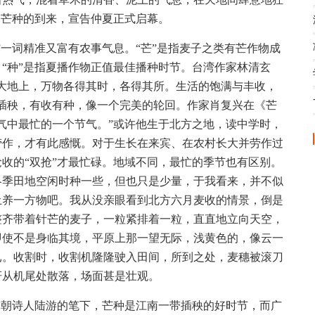
。芒种的到来，宣告仲夏正式启幕。
”一词精准又富有农事气息。“芒”是指麦子之类有芒作物成
“种”是指夏播作物正值最佳播种时节。台湾作家林清玄
大地上，万物各得其时，各得其所。生活的饱满与丰收，
插秧，有收有种，像一个完美的轮回。作家肖复兴在《芒
气中最忙的一个节气。”或许他生于北方之地，读中学时，
劳作，才有此感慨。对于生长在来宾、在农村长大并劳作过
收的“双抢”才最忙碌。地域不同，最忙的季节也有区别。
冬季田地空闲时种一些，但也只是少量，于我看来，并不似
土养一方物吧。我从没亲眼看到北方六月麦收的情景，倒是
整齐带着针芒的麦子，一粒紧排着一粒，直直地立向天空，
即使不是身临其境，平原上那一望无际，浅黄色的，像云一
已。收割时，收割机隆隆驶入田间，所到之处，麦穗被滚刀
秆从机尾处散落，场面甚是壮观。
宋朝诗人陆游的笔下，芒种是江南一带插秧的好时节，而广